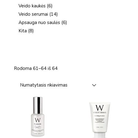
produktai
6
Veido kaukės
6
produktai
14
Veido serumai
14
produktų
6
Apsauga nuo saulės
6
produktai
8
Kita
8
produktai
Rodoma 61–64 iš 64
Numatytasis rikiavimas