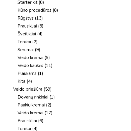
8
Starter kit
8
produktai
8
Kūno procedūros
8
produktai
13
Rūgštys
13
produktų
3
Prausikliai
3
produktai
4
Šveitikliai
4
produktai
2
Tonikai
2
produktai
9
Serumai
9
produktai
9
Veido kremai
9
produktai
11
Veido kaukės
11
produktų
1
Plaukams
1
produktas
4
Kita
4
produktai
59
Veido priežiūra
59
produktai
1
Dovanų rinkiniai
1
produktas
2
Paakių kremai
2
produktai
17
Veido kremai
17
produktų
6
Prausikliai
6
produktai
4
Tonikai
4