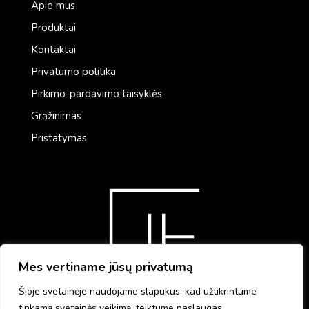
Apie mus
Produktai
Kontaktai
Privatumo politika
Pirkimo-pardavimo taisyklės
Grąžinimas
Pristatymas
Mes vertiname jūsų privatumą
Šioje svetainėje naudojame slapukus, kad užtikrintume
tinkamą svetainės veikimą, teiktume paslaugas,