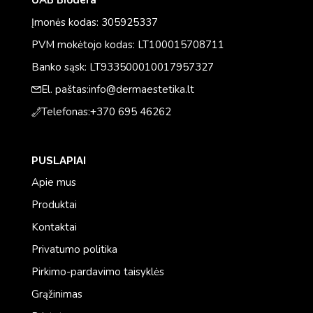
UAB Biodera
Įmonės kodas: 305925337
PVM mokėtojo kodas: LT100015708711
Banko sąsk: LT933500010017957327
El. paštas:
info@dermaestetika.lt
Telefonas:
+370 695 46262
PUSLAPIAI
Apie mus
Produktai
Kontaktai
Privatumo politika
Pirkimo-pardavimo taisyklės
Grąžinimas