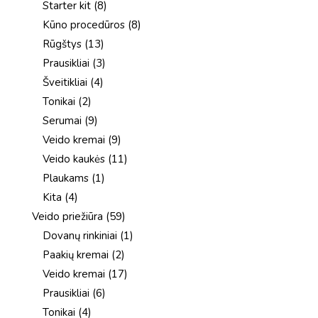
8
Starter kit
8
produktai
8
Kūno procedūros
8
produktai
13
Rūgštys
13
produktų
3
Prausikliai
3
produktai
4
Šveitikliai
4
produktai
2
Tonikai
2
produktai
9
Serumai
9
produktai
9
Veido kremai
9
produktai
11
Veido kaukės
11
produktų
1
Plaukams
1
produktas
4
Kita
4
produktai
59
Veido priežiūra
59
produktai
1
Dovanų rinkiniai
1
produktas
2
Paakių kremai
2
produktai
17
Veido kremai
17
produktų
6
Prausikliai
6
produktai
4
Tonikai
4