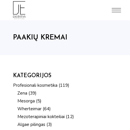
Skip
to
the
content
PAAKIŲ KREMAI
KATEGORIJOS
119
Profesionali kosmetika
119
produktų
39
Zena
39
produktai
5
Mesorga
5
produktai
64
Wherteimar
64
produktai
12
Mezoterapiniai kokteiliai
12
produktų
3
Algae pilingas
3
produktai