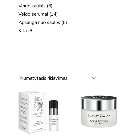
produktai
6
Veido kaukės
6
produktai
14
Veido serumai
14
produktų
6
Apsauga nuo saulės
6
produktai
8
Kita
8
produktai
Numatytasis rikiavimas