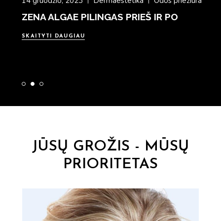
14 gruodžio, 2023
Dermaestetika
Odos priežiūra
ZENA ALGAE PILINGAS PRIEŠ IR PO
SKAITYTI DAUGIAU
JŪSŲ GROŽIS - MŪSŲ
PRIORITETAS