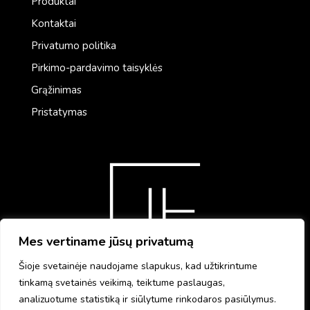
Produktai
Kontaktai
Privatumo politika
Pirkimo-pardavimo taisyklės
Grąžinimas
Pristatymas
Mes vertiname jūsų privatumą
Šioje svetainėje naudojame slapukus, kad užtikrintume
tinkamą svetainės veikimą, teiktume paslaugas,
analizuotume statistiką ir siūlytume rinkodaros pasiūlymus.