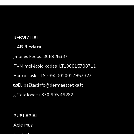
REKVIZITAI
UAB Biodera
Įmonės kodas: 305925337
PVM mokėtojo kodas: LT100015708711
Banko sąsk: LT933500010017957327
El. paštas:
info@dermaestetika.lt
Telefonas:
+370 695 46262
PUSLAPIAI
Apie mus