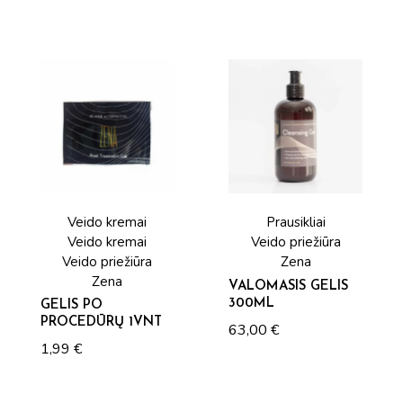
Veido kremai
Prausikliai
Veido kremai
Veido priežiūra
Veido priežiūra
Zena
Zena
VALOMASIS GELIS
300ML
GELIS PO
PROCEDŪRŲ 1VNT
63,00
€
1,99
€