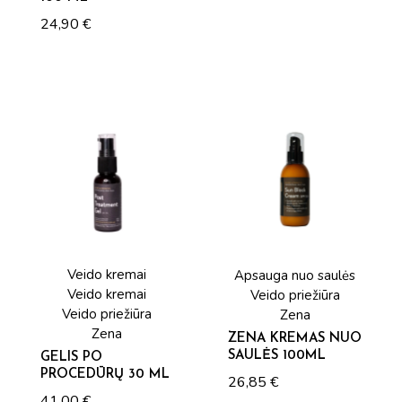
24,90
€
Veido kremai
Apsauga nuo saulės
Veido kremai
Veido priežiūra
Veido priežiūra
Zena
Zena
ZENA KREMAS NUO
SAULĖS 100ML
GELIS PO
PROCEDŪRŲ 30 ML
26,85
€
41,00
€