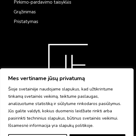
Pirkimo-pardavimo taisyklės
Grąžinimas
Pristatymas
Mes vertiname jūsų privatumą
Šioje svetainėje naudojame slapukus, kad užtikrintume
tinkamą svetainės veikimą, teiktume paslaugas,
analizuotume statistiką ir siūlytume rinkodaros pasiūlymus.
Jūs galite valdyti, kokius duomenis leidžiate rinkti arba
pasirinkti techninius slapukus, būtinus svetainės veikimui.
Išsamesnė informacija yra slapukų politikoje.