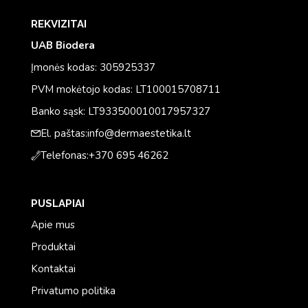
REKVIZITAI
UAB Biodera
Įmonės kodas: 305925337
PVM mokėtojo kodas: LT100015708711
Banko sąsk: LT933500010017957327
El. paštas:
info@dermaestetika.lt
Telefonas:
+370 695 46262
PUSLAPIAI
Apie mus
Produktai
Kontaktai
Privatumo politika