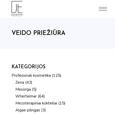
Skip
to
the
content
VEIDO PRIEŽIŪRA
KATEGORIJOS
125
Profesionali kosmetika
125
produktai
43
Zena
43
produktai
5
Mesorga
5
produktai
64
Wherteimar
64
produktai
15
Mezoterapiniai kokteiliai
15
produktų
3
Algae pilingas
3
produktai