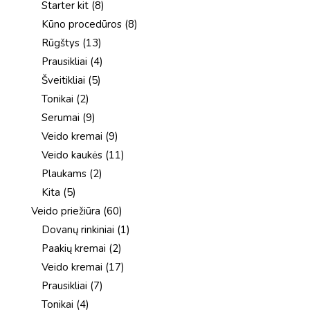
8
Starter kit
8
produktai
8
Kūno procedūros
8
produktai
13
Rūgštys
13
produktų
4
Prausikliai
4
produktai
5
Šveitikliai
5
produktai
2
Tonikai
2
produktai
9
Serumai
9
produktai
9
Veido kremai
9
produktai
11
Veido kaukės
11
produktų
2
Plaukams
2
produktai
5
Kita
5
produktai
60
Veido priežiūra
60
produktų
1
Dovanų rinkiniai
1
produktas
2
Paakių kremai
2
produktai
17
Veido kremai
17
produktų
7
Prausikliai
7
produktai
4
Tonikai
4