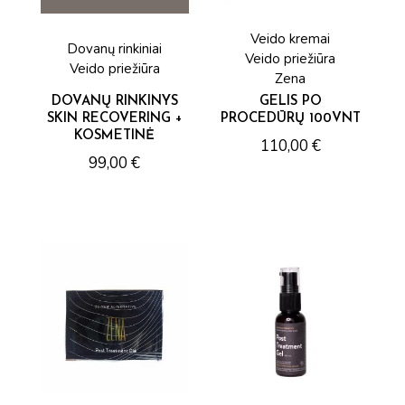
Veido kremai
Dovanų rinkiniai
Veido priežiūra
Veido priežiūra
Zena
DOVANŲ RINKINYS
GELIS PO
SKIN RECOVERING +
PROCEDŪRŲ 100VNT
KOSMETINĖ
110,00
€
99,00
€