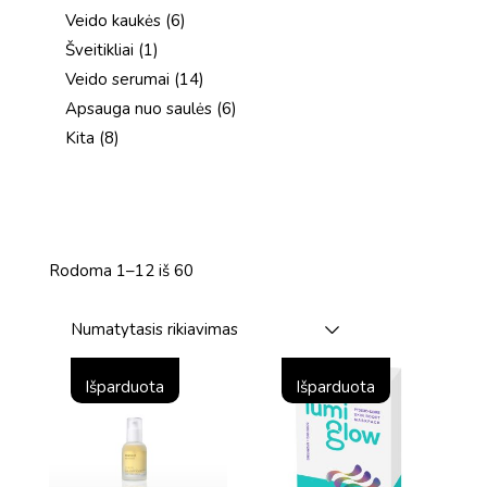
produktai
6
Veido kaukės
6
produktai
1
Šveitikliai
1
produktas
14
Veido serumai
14
produktų
6
Apsauga nuo saulės
6
produktai
8
Kita
8
produktai
Rodoma 1–12 iš 60
Numatytasis rikiavimas
Išparduota
Išparduota