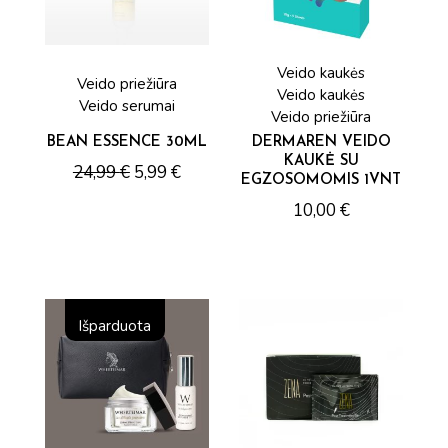
Veido kaukės
Veido priežiūra
Veido kaukės
Veido serumai
Veido priežiūra
BEAN ESSENCE 30ML
DERMAREN VEIDO
KAUKĖ SU
24,99
€
5,99
€
EGZOSOMOMIS 1VNT
10,00
€
Išparduota