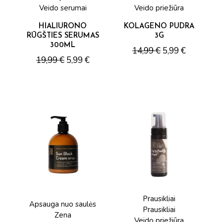
Veido serumai
Veido priežiūra
HIALIURONO
KOLAGENO PUDRA
RŪGŠTIES SERUMAS
3G
300ML
14,99
€
5,99
€
19,99
€
5,99
€
Prausikliai
Apsauga nuo saulės
Prausikliai
Zena
Veido priežiūra