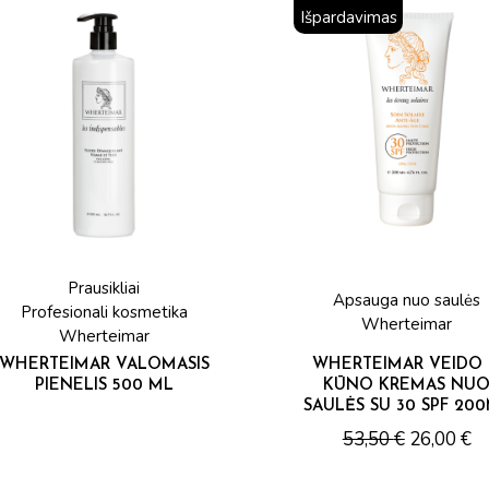
Išpardavimas
Prausikliai
Apsauga nuo saulės
Profesionali kosmetika
Wherteimar
Wherteimar
WHERTEIMAR VALOMASIS
WHERTEIMAR VEIDO 
PIENELIS 500 ML
KŪNO KREMAS NU
SAULĖS SU 30 SPF 20
53,50
€
26,00
€