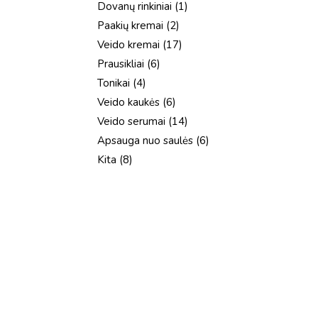
1
Dovanų rinkiniai
1
produktas
2
Paakių kremai
2
produktai
17
Veido kremai
17
produktų
6
Prausikliai
6
produktai
4
Tonikai
4
produktai
6
Veido kaukės
6
produktai
14
Veido serumai
14
produktų
6
Apsauga nuo saulės
6
produktai
8
Kita
8
produktai