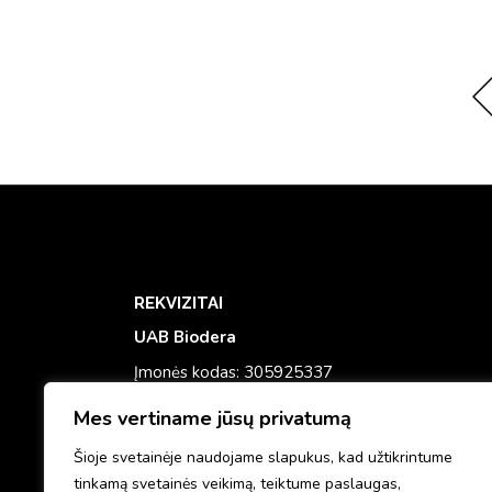
REKVIZITAI
UAB Biodera
Įmonės kodas: 305925337
PVM mokėtojo kodas: LT100015708711
Mes vertiname jūsų privatumą
Banko sąsk: LT933500010017957327
Šioje svetainėje naudojame slapukus, kad užtikrintume
El. paštas:
info@dermaestetika.lt
tinkamą svetainės veikimą, teiktume paslaugas,