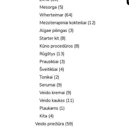
produktai
5
Mesorga
5
produktai
64
Wherteimar
64
produktai
12
Mezoterapiniai kokteiliai
12
produktų
3
Algae pilingas
3
produktai
8
Starter kit
8
produktai
8
Kūno procedūros
8
produktai
13
Rūgštys
13
produktų
3
Prausikliai
3
produktai
4
Šveitikliai
4
produktai
2
Tonikai
2
produktai
9
Serumai
9
produktai
9
Veido kremai
9
produktai
11
Veido kaukės
11
produktų
1
Plaukams
1
produktas
4
Kita
4
produktai
59
Veido priežiūra
59
produktai