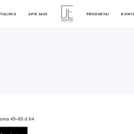
ITULINIS
APIE MUS
PRODUKTAI
KONT
Tonikai
Prausikliai
Apsauga nuo
saulės
Veido priežiūra
Veido kremai
Veido užpildai
Rūgštys
Mezoterapiniai
oma 49–60 iš 64
kokteliai
Dovanų rinkiniai