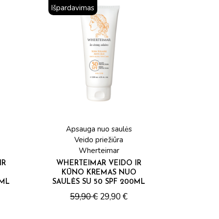
Išpardavimas
Apsauga nuo saulės
Veido priežiūra
Wherteimar
IR
WHERTEIMAR VEIDO IR
O
KŪNO KREMAS NUO
0ML
SAULĖS SU 50 SPF 200ML
59,90
€
29,90
€