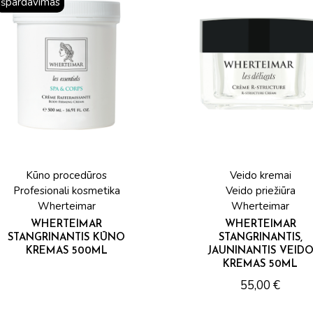
Išpardavimas
Profesionali
kosmetika
Kita
Kūno procedūros
Veido kremai
Profesionali kosmetika
Veido priežiūra
Wherteimar
Wherteimar
WHERTEIMAR
WHERTEIMAR
STANGRINANTIS KŪNO
STANGRINANTIS,
KREMAS 500ML
JAUNINANTIS VEID
KREMAS 50ML
55,00
€