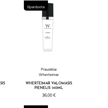
Išparduota
Prausikliai
a
Wherteimar
SIS
WHERTEIMAR VALOMASIS
PIENELIS 140ML
36,00
€