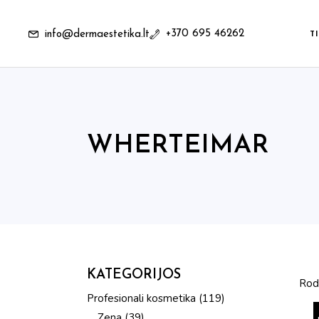
Skip
to
the
+370 695 46262
info@dermaestetika.lt
content
T
WHERTEIMAR
KATEGORIJOS
Rod
119
Profesionali kosmetika
119
produktų
39
Zena
39