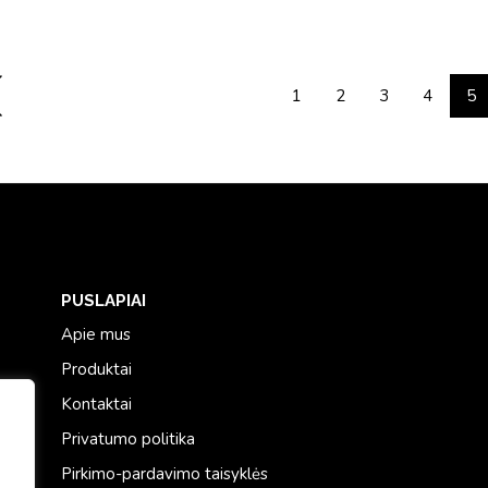
1
2
3
4
5
PUSLAPIAI
Apie mus
Produktai
Kontaktai
Privatumo politika
Pirkimo-pardavimo taisyklės