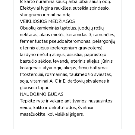
Iš karto nuramina sausą arba labai sausą odą.
Efektyviai lygina raukšles, suteikia spindesio,
stangrumo ir maitina odą.
VEIKLIOSIOS MEDŽIAGOS
Obuolių kamieninės ląstelės, juodųjų rožių
nektaras, alaus mielės, keramidas 3, ramunėlės,
fermentuotas pseudoalteromonas, pelargonijų
eterinis aliejus (pelargonium graveolens),
lazdyno riešutų aliejus, asiūkliai, paprastojo
bastučio sėklos, levandų eterinis aliejus, jūrinis
kolagenas, alyvuogių aliejus, žirnių baltymai,
fitosteroliai, rozmarinas, taukmedžio sviestas,
soja, vitaminai A, C ir E, daržovių skvalenas ir
gluosnio lapai.
NAUDOJIMO BŪDAS
Tepkite ryte ir vakare ant švarios, nusausintos
veido, kaklo ir dekoltė odos, švelniai
masažuokite, kol visiškai įsigers.