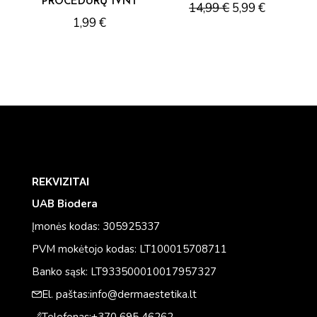
PROCEDŪRŲ 1VNT
14,99
€
5,99
€
1,99
€
REKVIZITAI
UAB Biodera
Įmonės kodas: 305925337
PVM mokėtojo kodas: LT100015708711
Banko sąsk: LT933500010017957327
El. paštas:
info@dermaestetika.lt