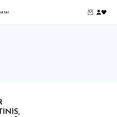
AKTAI
R
INIS,