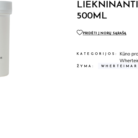
LIEKNINANT
Profesionali
kosmetika
500ML
Kita
PRIDĖTI Į NORŲ SĄRAŠĄ
Kūno pr
KATEGORIJOS:
Whertei
ŽYMA:
WHERTEIMAR