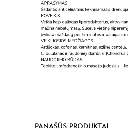
APRAŠYMAS
Šildantis anticeliulitinis liekninamasis drenu
POVEIKIS
Veikia kaip galingas liporeduktorius, aktyvinan
mažina riebalų masę. Sukelia vietinę hiperemij
įvyksta maždaug per 5 minutes ir palaipsniui išn
VEIKLIOSIOS MEDŽIAGOS
Artišokas, kofeinas, karnitinas, azijinė centel
C, pululanas ir raudonieji dumbliai (Chondrus 
NAUDOJIMO BŪDAS
Tepkite limfodrenažinio masažo judesiais. H
PANAŠŪS PRODUKTAI