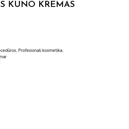
IS KŪNO KREMAS
ocedūros
,
Profesionali kosmetika
,
mar