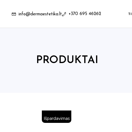
Skip
to
the
+370 695 46262
info@dermaestetika.lt
content
T
PRODUKTAI
Išpardavimas