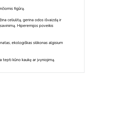
nčiomis figūrą.
ina celiulitą, gerina odos išvaizdą ir
sisavinimą. Hiperemijos poveikis
tinatas, ekologiškas silikonas algisium
tepti kūno kaukę ar įvyniojimą.