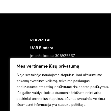
REKVIZITAI
UAB Biodera
Įmonės kodas: 305925337
PVM mokėtojo kodas: LT100015708711
Mes vertiname jūsų privatumą
Banko sąsk: LT933500010017957327
Šioje svetainėje naudojame slapukus, kad užtikrintume
El. paštas:
info@dermaestetika.lt
tinkamą svetainės veikimą, teiktume paslaugas,
analizuotume statistiką ir siūlytume rinkodaros pasiūlymus.
Telefonas:
+370 695 46262
Jūs galite valdyti, kokius duomenis leidžiate rinkti arba
pasirinkti techninius slapukus, būtinus svetainės veikimui.
Išsamesnė informacija yra slapukų politikoje.